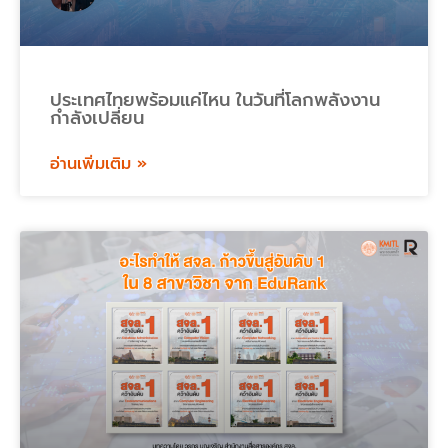
ประเทศไทยพร้อมแค่ไหน ในวันที่โลกพลังงาน
กำลังเปลี่ยน
อ่านเพิ่มเติม »