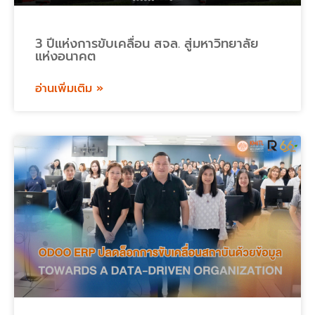
3 ปีแห่งการขับเคลื่อน สจล. สู่มหาวิทยาลัย
แห่งอนาคต
อ่านเพิ่มเติม »