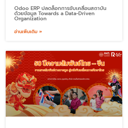
Odoo ERP ปลดล็อกการขับเคลื่อนสถาบัน
ด้วยข้อมูล Towards a Data-Driven
Organization
อ่านเพิ่มเติม »