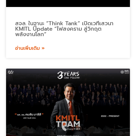
สจล. ในฐานะ “Think Tank” เปิดเวทีเสวนา
KMITL Update “ไฟสงคราม สู่วิกฤต
พลังงานโลก”
อ่านเพิ่มเติม »