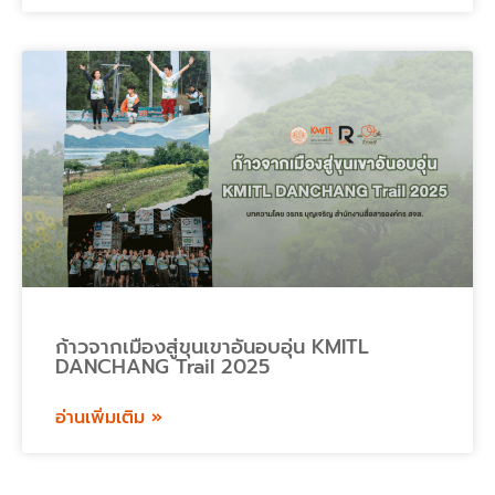
ก้าวจากเมืองสู่ขุนเขาอันอบอุ่น KMITL
DANCHANG Trail 2025
อ่านเพิ่มเติม »