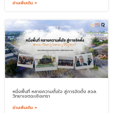
อ่านเพิ่มเติม »
หนึ่งพื้นที่ หลายความตั้งใจ สู่การจัดตั้ง สจล.
วิทยาเขตฉะเชิงเทรา
อ่านเพิ่มเติม »