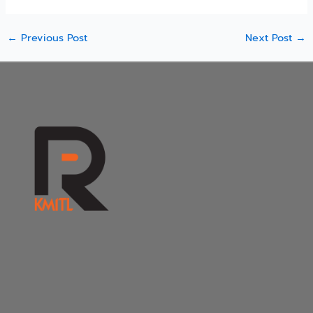
←
Previous Post
Next Post
→