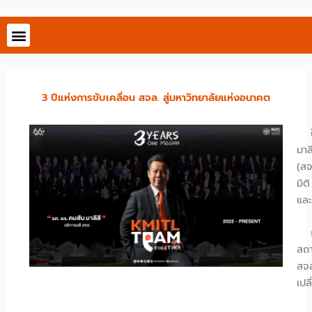
Skip
to
content
3 ปีแห่งการขับเคลื่อน สจล. สู่มหาวิทยาลัยแห่งอนาคต
ในร
มาล
(สจ
มิต
แล
การ
สถา
สจล
เปล