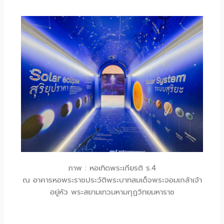
ภาพ : หอเทิดพระเกียรติ ร.4
ณ อาคารหอพระราชประวัติพระบาทสมเด็จพระจอมเกล้าเจ้า
อยู่หัว พระสยามเทวมหามกุฏวิทยมหาราช