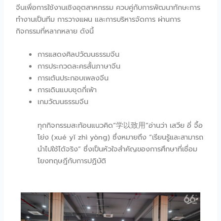
จีนเพื่อการใช้งานเชิงอุตสาหกรรม ควบคู่กับการพัฒนาทักษะการ
ทำงานเป็นทีม การวางแผน และการบริหารจัดการ ผ่านการ
กิจกรรมที่หลากหลาย ดังนี้
การแสดงศิลปวัฒนธรรมจีน
การประกวดละครสั้นภาษาจีน
การเต้นประกอบเพลงจีน
การเดินแบบชุดกี่เพ้า
เกมวัฒนธรรมจีน
ทุกกิจกรรมสะท้อนแนวคิด“学以致用”อ่านว่า เสวีย อี่ จื้อ
โย่ง (xué yǐ zhì yòng) ซึ่งหมายถึง “เรียนรู้และสามารถ
นำไปใช้ได้จริง” ซึ่งเป็นหัวใจสำคัญของการศึกษาที่เชื่อม
โยงทฤษฎีกับการปฏิบัติ