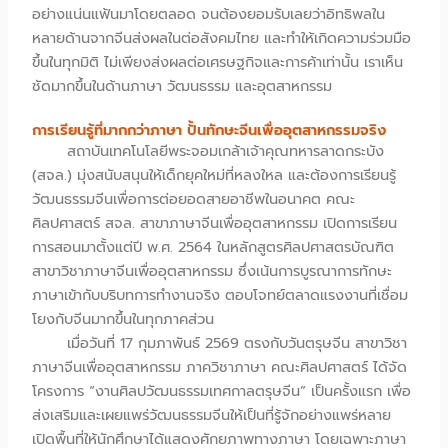
อย่างแน่นแฟ้นมาโดยตลอด จนต้องยอมรับเลยว่าอิทธิพลใน
หลายด้านจากจีนส่งผลในต่อสังคมไทย และทำให้เกิดความร่วมมือ
ขึ้นในทุกมิติ ไม่เพียงส่งผลต่อเศรษฐกิจและการค้าเท่านั้น เราเห็น
ชัดมากขึ้นในด้านภาษา วัฒนธรรม และอุตสาหกรรม
การเรียนรู้ที่มากกว่าภาษา ปั้นทักษะจีนเพื่ออุตสาหกรรมจริง
สถาบันเทคโนโลยีพระจอมเกล้าเจ้าคุณทหารลาดกระบัง
(สจล.) มุ่งสนับสนุนให้เด็กยุคใหม่ที่หลงใหล และต้องการเรียนรู้
วัฒนธรรมจีนเพื่อการต่อยอดสายอาชีพในอนาคต คณะ
ศิลปศาสตร์ สจล. สาขาภาษาจีนเพื่ออุตสาหกรรม เปิดการเรียน
การสอนมาตั้งแต่ปี พ.ศ. 2564 ในหลักสูตรศิลปศาสตรบัณฑิต
สาขาวิชาภาษาจีนเพื่ออุตสาหกรรม ซึ่งเน้นการบูรณาการทักษะ
ภาษาเข้ากับบริบทการทำงานจริง ตอบโจทย์ตลาดแรงงานที่เชื่อม
โยงกับจีนมากขึ้นในทุกภาคส่วน
เมื่อวันที่ 17 กุมภาพันธ์ 2569 ตรงกับวันตรุษจีน สาขาวิชา
ภาษาจีนเพื่ออุตสาหกรรม ภาควิชาภาษา คณะศิลปศาสตร์ ได้จัด
โครงการ “งานศิลปวัฒนธรรมเทศกาลตรุษจีน” เป็นครั้งแรก เพื่อ
ส่งเสริมและเผยแพร่วัฒนธรรมจีนให้เป็นที่รู้จักอย่างแพร่หลาย
เปิดพื้นที่ให้นักศึกษาได้แสดงศักยภาพทางภาษา โดยเฉพาะภาษา