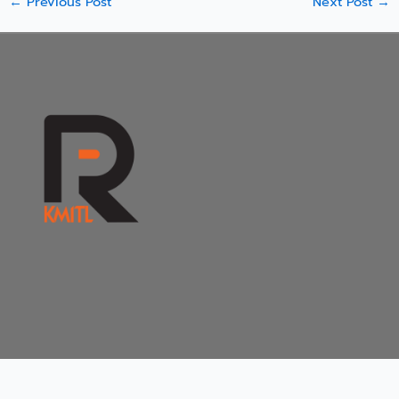
←
Previous Post
Next Post
→