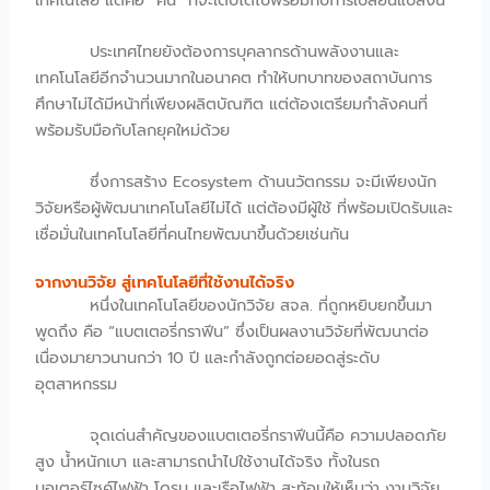
ประเทศไทยยังต้องการบุคลากรด้านพลังงานและ
เทคโนโลยีอีกจำนวนมากในอนาคต ทำให้บทบาทของสถาบันการ
ศึกษาไม่ได้มีหน้าที่เพียงผลิตบัณฑิต แต่ต้องเตรียมกำลังคนที่
พร้อมรับมือกับโลกยุคใหม่ด้วย
ซึ่งการสร้าง Ecosystem ด้านนวัตกรรม จะมีเพียงนัก
วิจัยหรือผู้พัฒนาเทคโนโลยีไม่ได้ แต่ต้องมีผู้ใช้ ที่พร้อมเปิดรับและ
เชื่อมั่นในเทคโนโลยีที่คนไทยพัฒนาขึ้นด้วยเช่นกัน
จากงานวิจัย สู่เทคโนโลยีที่ใช้งานได้จริง
หนึ่งในเทคโนโลยีของนักวิจัย สจล. ที่ถูกหยิบยกขึ้นมา
พูดถึง คือ “แบตเตอรี่กราฟีน” ซึ่งเป็นผลงานวิจัยที่พัฒนาต่อ
เนื่องมายาวนานกว่า 10 ปี และกำลังถูกต่อยอดสู่ระดับ
อุตสาหกรรม
จุดเด่นสำคัญของแบตเตอรี่กราฟีนนี้คือ ความปลอดภัย
สูง น้ำหนักเบา และสามารถนำไปใช้งานได้จริง ทั้งในรถ
มอเตอร์ไซค์ไฟฟ้า โดรน และเรือไฟฟ้า สะท้อนให้เห็นว่า งานวิจัย