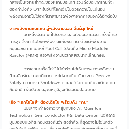
กลายเป็นโจทย์สำคัญของหลายประเทศ รวมถึงประเทศไทยที่จะ
ต้องคำนึงถึง เพราะในวันที่โลกเต็มไปด้วยความไม่แน่นอน
พลังงานอาจไม่ใช่สิ่งที่เราสามารถพึ่งพาจากภายนอกได้อีกต่อไป
จากพลังงานทดแทน สู่พลังงานนิวเคลียร์ยุคใหม่
อีกหนึ่งประเด็นที่ได้รับความสนใจบนเวทีเสวนาครั้งนี้ คือ
การพูดถึงเทคโนโลยีพลังงานแห่งอนาคต ตั้งแต่พลังงาน
หมุนเวียน เทคโนโลยี Fuel Cell ไปจนถึง Micro Modular
Reactor (MMR) หรือพลังงานนิวเคลียร์ขนาดเล็กยุคใหม่
การเสวนาครั้งนี้ทำให้ผู้เข้าร่วมได้เห็นภาพของพลังงาน
นิวเคลียร์ในอนาคตที่แตกต่างไปจากเดิม ด้วยระบบ Passive
Safety ที่สามารถ Shutdown ตัวเองได้อัตโนมัติเมื่อเกิดความ
ผิดปกติ เพื่อป้องกันอุณหภูมิสูงเกินระดับปลอดภัย
เมื่อ “เทคโนโลยี” ต้องเดินไป พร้อมกับ “คน”
แม้โลกจะกำลังก้าวเข้าสู่ยุคของ AI, Quantum
Technology, Semiconductor และ Data Center แต่หลาย
มุมมองบนเวทีสะท้อนตรงกันว่า สิ่งสำคัญที่สุดอาจไม่ใช่แค่ตัว
เทคโนโลยี แต่คือ “คน” ที่จะเติบโตไปพร้อมกับการเปลี่ยนแปลงนี้