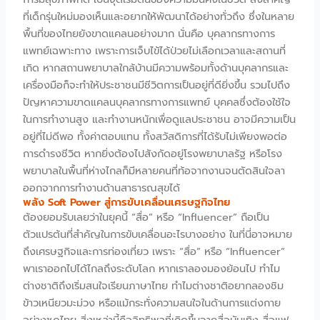
ที่เด็กรุ่นใหม่มองเห็นและอยากให้พัฒนาได้อย่างทั่วถึง ซึ่งในหลาย
พื้นที่ของไทยยังขาดแคลนอย่างมาก นั่นคือ บุคลากรทางการ
แพทย์เฉพาะทาง เพราะการเจ็บไข้ได้ป่วยไม่เลือกเวลาและสถานที่
เกิด หากสถานพยาบาลใกล้บ้านมีความพร้อมทั้งด้านบุคลากรและ
เครื่องมือก็จะทำให้ประชาชนมีชีวิตการเป็นอยู่ที่ดียิ่งขึ้น รวมไปถึง
ปัญหาความขาดแคลนบุคลากรทางการแพทย์ บุคคลซึ่งต้องใช้ใจ
ในการทำงานสูง และทำงานหนักเพื่อดูแลประชาชน อาจมีความเป็น
อยู่ที่ไม่ดีพอ ทั้งค่าตอบแทน ทั้งสวัสดิการที่ได้รับไม่เพียงพอต่อ
การดำรงชีวิต หากยิ่งต้องไปสังกัดอยู่โรงพยาบาลรัฐ หรือโรง
พยาบาลในพื้นที่ห่างไกลก็มีหลายคนที่ท้อจากงานจนตัดสินใจลา
ออกจากการทำงานด้านสาธารณสุขได้
พลัง Soft Power สู่การขับเคลื่อนเศรษฐกิจไทย
ต้องยอมรับเลยว่าในยุคนี้ “สื่อ” หรือ “Influencer” ถือเป็น
ตัวแปรต้นที่สำคัญในการขับเคลื่อนอะไรบางอย่าง ในที่นี่อาจหมาย
ถึงเศรษฐกิจและการท่องเที่ยว เพราะ “สื่อ” หรือ “Influencer”
พาเราออกไปได้ไกลถึงระดับโลก หากเราลองมองย้อนไป ทำไม
ต่างชาติถึงเริ่มสนใจเรียนภาษาไทย ทำไมต่างชาติอยากลองชิม
ข้าวเหนียวมะม่วง หรือแม้กระทั่งความสนใจในด้านการแต่งกาย
อย่างชุดไทย สิ่งเหล่านี้คืออิทธิพลที่เกิดขึ้นจากสื่อบันเทิง สื่อแฟ