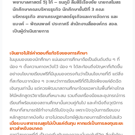
พยาบาลศาสตร์ 5) ไท้ – ธนภูมิ ลิ้มสิริเรืองชัย นายกสโมสร
นักศึกษาคณะบริหารธุรกิจ นักศึกษาชั้นปีที่ 3 คณะ
บริหารธุรกิจ สาขาเศรษฐศาสตร์ธุรกิจและการจัดการ และ
แบงค์ – พัฒนพงศ์ ประภาศรี สำนักงานสื่อองค์กร สจล.
เป็นผู้ดำเนินรายการ
เงินอาจไม่ใช่คำตอบที่แท้จริงของการศึกษา
ในมุมมองของนักศึกษา แน่นอนการศึกษาถือเป็นอันดับต้น ๆ ที่
น้อง ๆ ตั้งความคาดหวังไว้ น้อง ๆ ได้สะท้อนถึงปัญหาที่เกิดขึ้น
อย่างนโยบายเรียนฟรีที่มีมุมมองตรงกันว่าเป็นนโยบายที่ดี แต่สิ่ง
ที่สะท้อนจากน้อง ๆ จะพบว่าการเรียนฟรีที่ดีไม่ใช่เพียงแค่อัดฉีด
เงินทุนเท่านั้น แต่ควรพัฒนาสถานศึกษาโดยเฉพาะในพื้นที่ห่างไกล
ให้มีหลักสูตรวิชาเรียนที่เหมาะสม รวมถึงเครื่องมือและอุปกรณ์การ
เรียนที่พร้อมของสถานศึกษานั้นควบคู่กันไป และคำนึงถึงวุฒิการ
ศึกษาที่สามารถใช้ทำงานได้ในปัจจุบัน เพราะปัจจุบันการเรียนจบ
หลักสูตรภาคบังคับ อาจไม่ตอบโจทย์ผู้ประกอบการอีกต่อไปแล้ว
เมื่อระบบสาธารณสุขไม่เป็นแค่ต้นทุน หากแต่เป็นการลงทุนระยะ
ยาวสำหรับอนาคต
การมีสุขภาพที่ดี เป็นจุดเริ่มต้นของความมั่นคงในชีวิต สิ่งสำคัญ